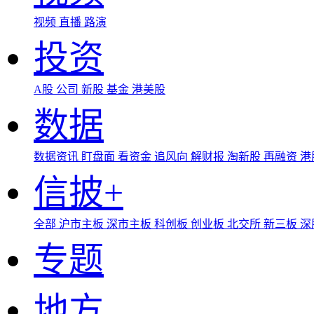
视频
直播
路演
投资
A股
公司
新股
基金
港美股
数据
数据资讯
盯盘面
看资金
追风向
解财报
淘新股
再融资
港
信披+
全部
沪市主板
深市主板
科创板
创业板
北交所
新三板
深
专题
地方