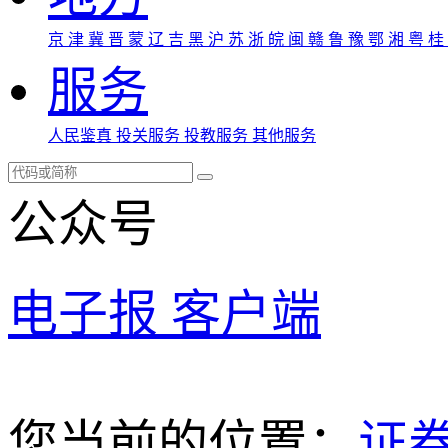
京
津
冀
晋
蒙
辽
吉
黑
沪
苏
浙
皖
闽
赣
鲁
豫
鄂
湘
粤
桂
服务
人民鉴真
投关服务
投教服务
其他服务
公众号
电子报
客户端
您当前的位置：
证