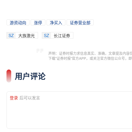
游资动向
涨停
净买入
证券营业部
SZ
大族激光
SZ
长江证券
声明：证券时报力求信息真实、准确，文章提及内容
下载"证券时报"官方APP，或关注官方微信公众号
用户评论
登录
后可以发言