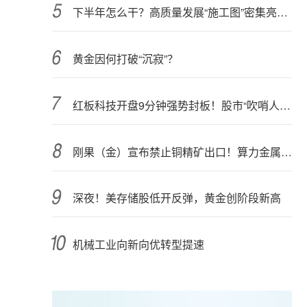
下半年怎么干？高质量发展“施工图”密集亮相 聚焦主业提质增效 国资央企向AI要动能
黄金因何打破“沉寂”？
红板科技开盘9分钟强势封板！股市“吹哨人”突然改口！市场风向变了？
刚果（金）宣布禁止铜精矿出口！算力金属影响多大？
深夜！美存储股低开反弹，黄金创阶段新高
机械工业向新向优转型提速