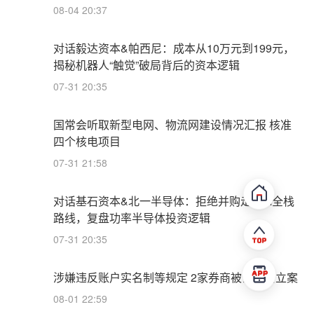
08-04 20:37
对话毅达资本&帕西尼：成本从10万元到199元，
揭秘机器人“触觉”破局背后的资本逻辑
07-31 20:35
国常会听取新型电网、物流网建设情况汇报 核准
四个核电项目
07-31 21:58
对话基石资本&北一半导体：拒绝并购走IDM全栈
路线，复盘功率半导体投资逻辑
07-31 20:35
涉嫌违反账户实名制等规定 2家券商被证监会立案
08-01 22:59