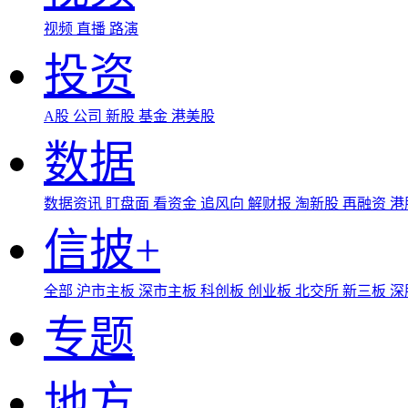
视频
直播
路演
投资
A股
公司
新股
基金
港美股
数据
数据资讯
盯盘面
看资金
追风向
解财报
淘新股
再融资
港
信披+
全部
沪市主板
深市主板
科创板
创业板
北交所
新三板
深
专题
地方