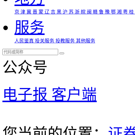
京
津
冀
晋
蒙
辽
吉
黑
沪
苏
浙
皖
闽
赣
鲁
豫
鄂
湘
粤
桂
服务
人民鉴真
投关服务
投教服务
其他服务
公众号
电子报
客户端
您当前的位置：
证