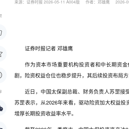
来源：证券时报 2026-05-11 A004版
作者：邓雄鹰
2026-0
赞
证券时报记者 邓雄鹰
作为资本市场重要机构投资者和中长期资金
剧，险资权益仓位也稳步提升，其后续投资布局方
近日，中国太保副总裁、财务负责人苏罡接
享
苏罡表示，从2026年来看，驱动险资加大权益
增厚长期投资收益率水平。