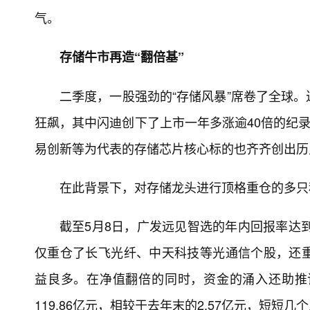
气。
存储牛市再造“翻倍基”
二季度，一股强劲的“存储风暴”席卷了全球
狂飙，其中闪迪创下了上市一年多涨逾40倍的纪
易创新等为代表的存储芯片核心标的也齐齐创出历
在此背景下，对存储龙头进行顶格重仓的多只
截至5月8日，广发远见智选的年内回报率达到
仅重仓了长飞光纤、中天科技等光通信个股，还
益良多。在净值翻倍的同时，资金的涌入还助推
119.86亿元，相较于去年末的2.57亿元，短短