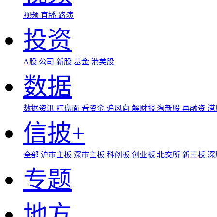
视频
直播
路演
投资
A股
公司
新股
基金
港美股
数据
数据资讯
盯盘面
看资金
追风向
解财报
淘新股
再融资
港
信披+
全部
沪市主板
深市主板
科创板
创业板
北交所
新三板
深
专题
地方