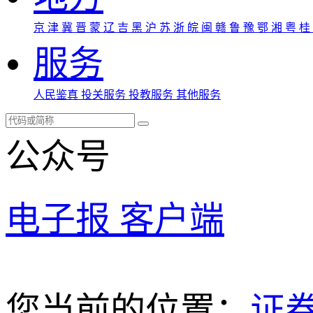
京
津
冀
晋
蒙
辽
吉
黑
沪
苏
浙
皖
闽
赣
鲁
豫
鄂
湘
粤
桂
服务
人民鉴真
投关服务
投教服务
其他服务
公众号
电子报
客户端
您当前的位置：
证