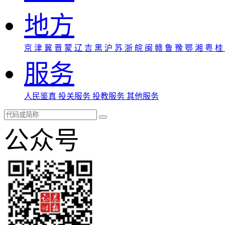
地方
京
津
冀
晋
蒙
辽
吉
黑
沪
苏
浙
皖
闽
赣
鲁
豫
鄂
湘
粤
桂
服务
人民鉴真
投关服务
投教服务
其他服务
公众号