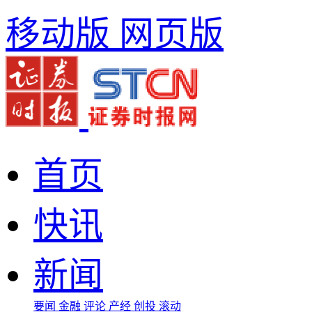
移动版
网页版
首页
快讯
新闻
要闻
金融
评论
产经
创投
滚动