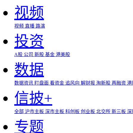
视频
视频
直播
路演
投资
A股
公司
新股
基金
港美股
数据
数据资讯
盯盘面
看资金
追风向
解财报
淘新股
再融资
港
信披+
全部
沪市主板
深市主板
科创板
创业板
北交所
新三板
深
专题