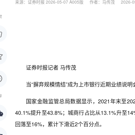
来源：证券时报 2026-05-07 A005版
作者：马传茂
2026-0
赞
证券时报记者 马传茂
当“摒弃规模情结”成为上市银行近期业绩说
享
国家金融监管总局数据显示，2021年末至2
40.1%提升至43.8%；城商行占比从13.1%
回落至16%，累计下滑近2个百分点。