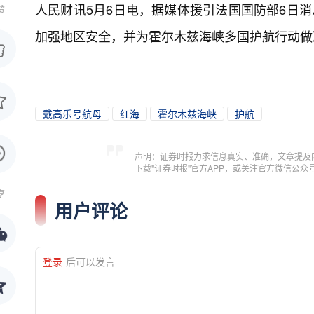
人民财讯5月6日电，
据媒体援引法国国防部6日消
赞
加强地区安全，并为霍尔木兹海峡多国护航行动做
戴高乐号航母
红海
霍尔木兹海峡
护航
声明：证券时报力求信息真实、准确，文章提及
下载"证券时报"官方APP，或关注官方微信公
享
用户评论
登录
后可以发言