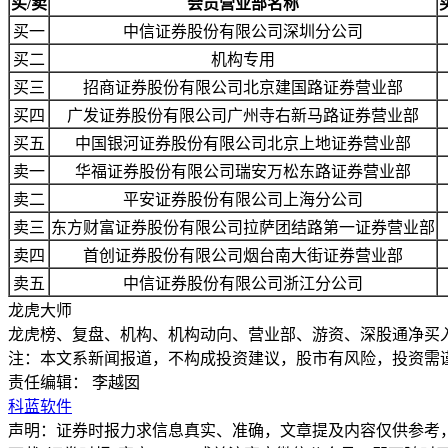
买/卖
会员营业部名称
买一
中信证券股份有限公司深圳分公司
买二
机构专用
买三
招商证券股份有限公司北京建国路证券营业部
买四
广发证券股份有限公司广州寺右新马路证券营业部
买五
中国银河证券股份有限公司北京上地证券营业部
卖一
华福证券股份有限公司瑞安万松东路证券营业部
卖二
平安证券股份有限公司上海分公司
卖三
东方财富证券股份有限公司拉萨团结路第一证券营业部
卖四
首创证券股份有限公司烟台南大街证券营业部
卖五
中信证券股份有限公司浙江分公司
龙虎大师
龙虎榜、复盘、机构、机构动向、营业部、游资、深股通净买
注：本文系新闻报道，不构成投资建议，股市有风险，投资需
责任编辑： 李越囡
科蓝软件
声明：证券时报力求信息真实、准确，文章提及内容仅供参考