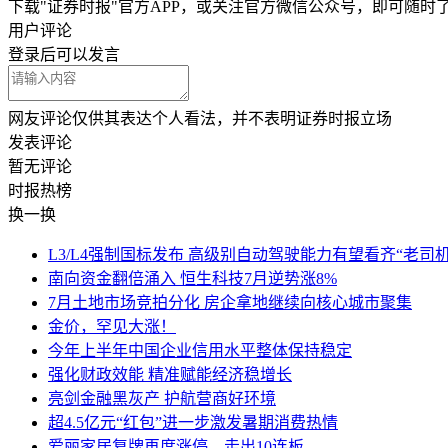
下载"证券时报"官方APP，或关注官方微信公众号，即可随
用户评论
登录
后可以发言
网友评论仅供其表达个人看法，并不表明证券时报立场
发表评论
暂无评论
时报
热榜
换一换
L3/L4强制国标发布 高级别自动驾驶能力有望看齐“老司机
南向资金翻倍涌入 恒生科技7月逆势涨8%
7月土地市场竞拍分化 房企拿地继续向核心城市聚集
金价，罕见大涨！
今年上半年中国企业信用水平整体保持稳定
强化财政效能 精准赋能经济稳增长
亮剑金融黑灰产 护航营商好环境
超4.5亿元“红包”进一步激发暑期消费热情
爱丽家居复牌再度涨停，走出10连板