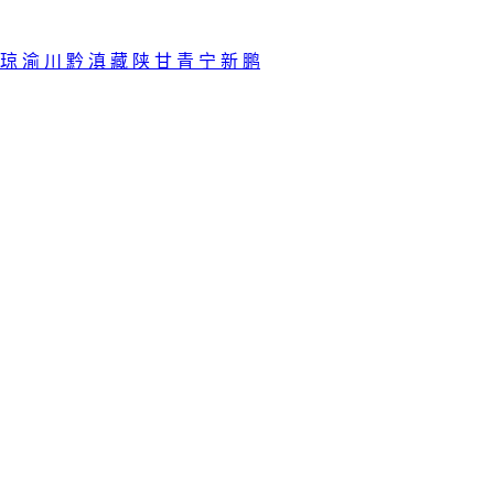
琼
渝
川
黔
滇
藏
陕
甘
青
宁
新
鹏