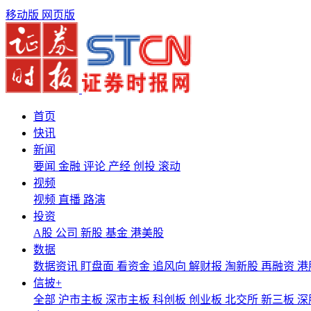
移动版
网页版
首页
快讯
新闻
要闻
金融
评论
产经
创投
滚动
视频
视频
直播
路演
投资
A股
公司
新股
基金
港美股
数据
数据资讯
盯盘面
看资金
追风向
解财报
淘新股
再融资
港
信披+
全部
沪市主板
深市主板
科创板
创业板
北交所
新三板
深