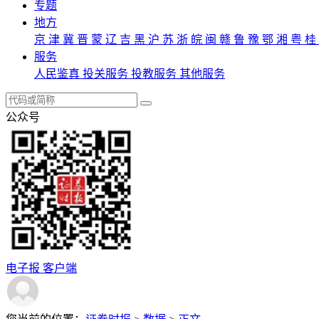
专题
地方
京
津
冀
晋
蒙
辽
吉
黑
沪
苏
浙
皖
闽
赣
鲁
豫
鄂
湘
粤
桂
服务
人民鉴真
投关服务
投教服务
其他服务
公众号
电子报
客户端