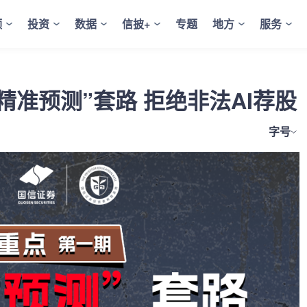
频
投资
数据
信披+
专题
地方
服务
精准预测”套路 拒绝非法AI荐股
字号