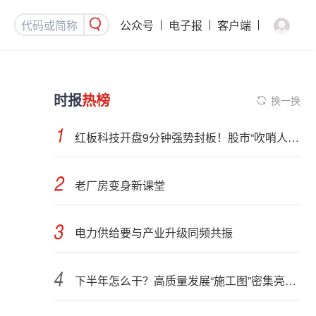
公众号
电子报
客户端
时报
热榜
换一换
红板科技开盘9分钟强势封板！股市“吹哨人”突然改口！市场风向变了？
老厂房变身新课堂
电力供给要与产业升级同频共振
下半年怎么干？高质量发展“施工图”密集亮相 聚焦主业提质增效 国资央企向AI要动能