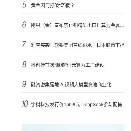
黄金因何打破“沉寂”？
刚果（金）宣布禁止铜精矿出口！算力金属影响多大？
利空突袭！软银集团直线跳水！日本股市下挫
科创债首次“赋能”词元算力工厂建设
融资密集落地 AI视频大模型竞速商业化
宇树科技发行价150.8元 DeepSeek参与配售