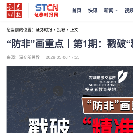
首页
快讯
新闻
视
您当前的位置：
证券时报
>
投教
>
正文
“防非”画重点丨第1期：戳破“
来源：深交所投教
2026-05-06 17:55