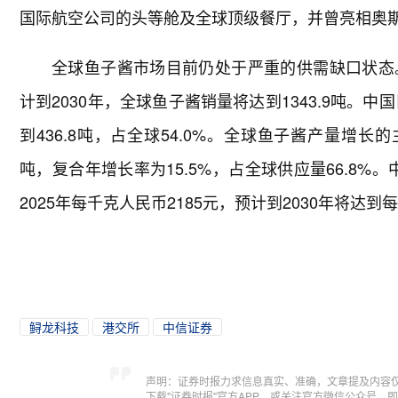
国际航空公司的头等舱及全球顶级餐厅，并曾亮相奥
全球鱼子酱市场目前仍处于严重的供需缺口状态
计到2030年，全球鱼子酱销量将达到1343.9吨。
到436.8吨，占全球54.0%。全球鱼子酱产量增长的
吨，复合年增长率为15.5%，占全球供应量66.8%。
2025年每千克人民币2185元，预计到2030年将达到
鲟龙科技
港交所
中信证券
声明：证券时报力求信息真实、准确，文章提及内容
下载"证券时报"官方APP，或关注官方微信公众号