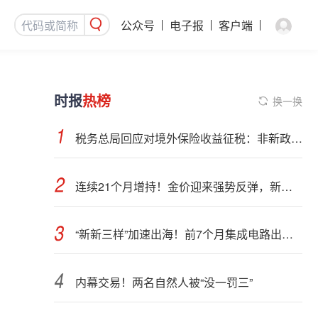
公众号
电子报
客户端
时报
热榜
换一换
税务总局回应对境外保险收益征税：非新政策，无需过度解读
连续21个月增持！金价迎来强势反弹，新一轮上行窗口开启？
“新新三样”加速出海！前7个月集成电路出口额接近翻倍
内幕交易！两名自然人被“没一罚三”