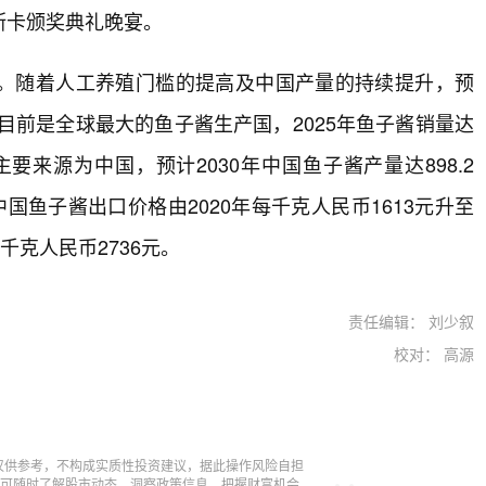
斯卡颁奖典礼晚宴。
。随着人工养殖门槛的提高及中国产量的持续提升，预
中国目前是全球最大的鱼子酱生产国，2025年鱼子酱销量达
主要来源为中国，预计2030年中国鱼子酱产量达898.2
中国鱼子酱出口价格由2020年每千克人民币1613元升至
每千克人民币2736元。
责任编辑： 刘少叙
校对： 高源
仅供参考，不构成实质性投资建议，据此操作风险自担
，即可随时了解股市动态，洞察政策信息，把握财富机会。