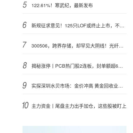
122.61%！寒武纪，最新发布
新规征求意见！125只LOF或终止上市，不影响基金正常投资运作
300506，跨界存储，却罕见大阴线！光纤需求激增，稀土细分原料，火了
揭秘涨停丨PCB热门股2连板，封单额超6亿元
实探深圳水贝市场：金价冲高 黄金回收业务率先回暖
主力资金丨尾盘主力出手加仓，这些股被盯上