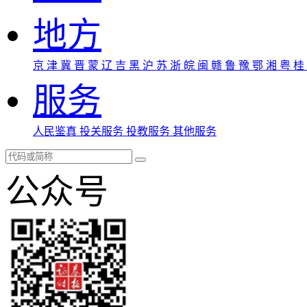
地方
京
津
冀
晋
蒙
辽
吉
黑
沪
苏
浙
皖
闽
赣
鲁
豫
鄂
湘
粤
桂
服务
人民鉴真
投关服务
投教服务
其他服务
公众号