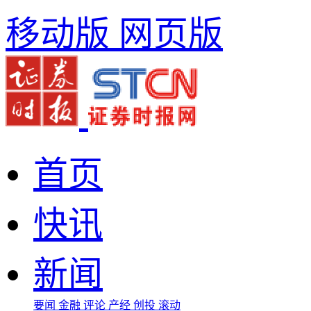
移动版
网页版
首页
快讯
新闻
要闻
金融
评论
产经
创投
滚动