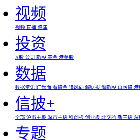
视频
视频
直播
路演
投资
A股
公司
新股
基金
港美股
数据
数据资讯
盯盘面
看资金
追风向
解财报
淘新股
再融资
港
信披+
全部
沪市主板
深市主板
科创板
创业板
北交所
新三板
深
专题