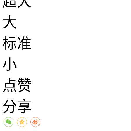
超大
大
标准
小
点赞
分享