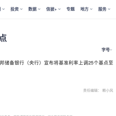
频
投资
数据
信披+
专题
地方
服务
点
字号
联邦储备银行（央行）宣布将基准利率上调25个基点至
责任编辑： 赖小风