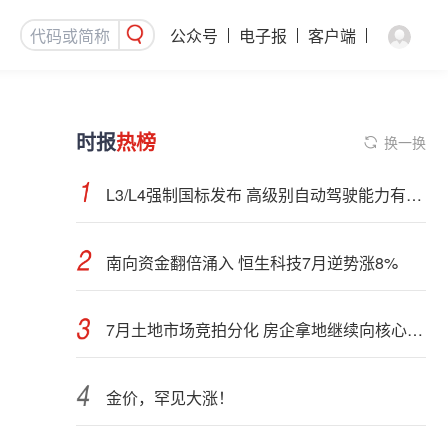
公众号
电子报
客户端
时报
热榜
换一换
L3/L4强制国标发布 高级别自动驾驶能力有望看齐“老司机”
南向资金翻倍涌入 恒生科技7月逆势涨8%
7月土地市场竞拍分化 房企拿地继续向核心城市聚集
金价，罕见大涨！