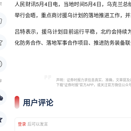
人民财讯5月4日电，
当地时间5月4日，乌克兰
赞
举行会晤，重点商讨援乌计划的落地推进工作，并
吕特表示，援乌计划目前运行平稳，北约会持续
化防务合作、落地军事合作项目、推进防务装备联
声明：证券时报力求信息真实、准确，文章提及
享
下载"证券时报"官方APP，或关注官方微信公
用户评论
登录
后可以发言