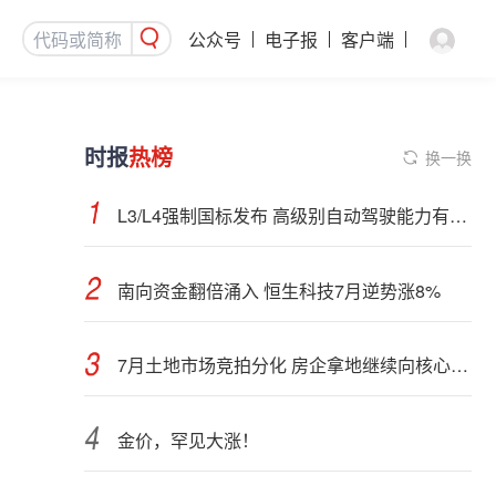
公众号
电子报
客户端
时报
热榜
换一换
L3/L4强制国标发布 高级别自动驾驶能力有望看齐“老司机”
南向资金翻倍涌入 恒生科技7月逆势涨8%
7月土地市场竞拍分化 房企拿地继续向核心城市聚集
金价，罕见大涨！