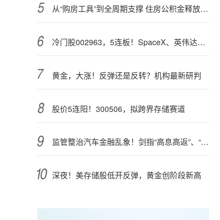
从“购房工具”到全周期支撑 住房公积金释放更大能量
冷门股002963，5连板！SpaceX、英伟达联手，入局太空算力（附股）
黄金，大涨！反弹还是反转？机构最新研判
股价5连阳！300506，拟跨界存储赛道
监管整治汽车金融乱象！剑指“高息高返”、“零首付”“低首付”诱导购车
深夜！美存储股低开反弹，黄金创阶段新高