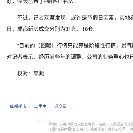
好，今天已带了4组客户看房”。
不过，记者观察发现，或许是节假日因素，实地看
日，成都新房成交分别为31套、16套。
“目前的（回暖）行情只能算是阶段性行情，景气
对记者表示，经历前些年的调整，公司的业务重心也
校对：高源
成都楼市
二手房
成交量
声明：证券时报力求信息真实、准确，文章提及内容
下载"证券时报"官方APP，或关注官方微信公众号