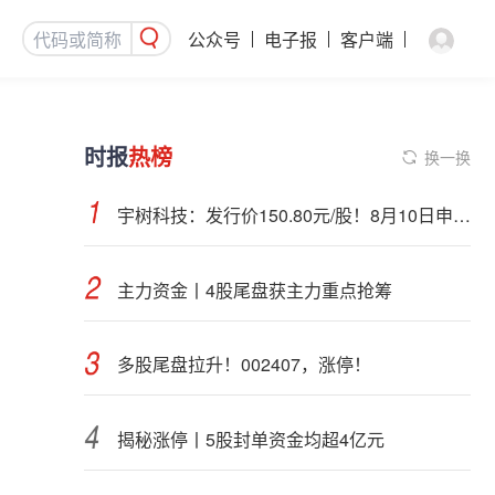
公众号
电子报
客户端
时报
热榜
换一换
宇树科技：发行价150.80元/股！8月10日申购，DeepSeek参与战略配售
主力资金丨4股尾盘获主力重点抢筹
多股尾盘拉升！002407，涨停！
揭秘涨停丨5股封单资金均超4亿元