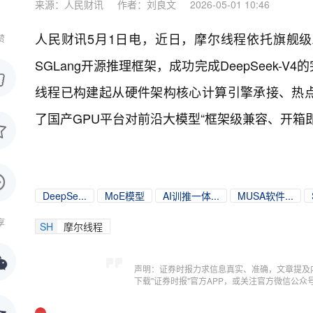
来源：人民财讯
作者：刘良文
2026-05-01 10:46
人民财讯5月1日电，
近日，摩尔线程依托旗舰级AI
赞
SGLang开源推理框架，成功完成DeepSeek
线程已构建起从硬件架构核心计算引擎承接、热
了国产GPU平台对前沿大模型“框架级兼容、开箱
DeepSe...
MoE模型
AI训推一体...
MUSA软件...
享
SH
摩尔线程
声明：证券时报力求信息真实、准确，文章提及
下载"证券时报"官方APP，或关注官方微信公