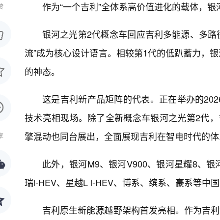
作为“一个吉利”全体系高价值进化的载体，银
赞
银河之光第2代概念车回应吉利多能源、多路径
流”成为核心设计语言。相较第1代的低趴蓄力，银
的神态。
这是吉利新产品矩阵的代表。正在举办的20
技术亮相现场。除了全新概念车银河之光第2代，吉
擎混动也同台展出，全面展现吉利在智电时代的体
享
此外，银河M9、银河V900、银河星耀8、
瑞i-HEV、星越L i-HEV、博系、缤系、豪系
吉利原生新能源越野架构首发亮相。作为吉利“