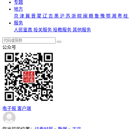
专题
地方
京
津
冀
晋
蒙
辽
吉
黑
沪
苏
浙
皖
闽
赣
鲁
豫
鄂
湘
粤
桂
服务
人民鉴真
投关服务
投教服务
其他服务
公众号
电子报
客户端