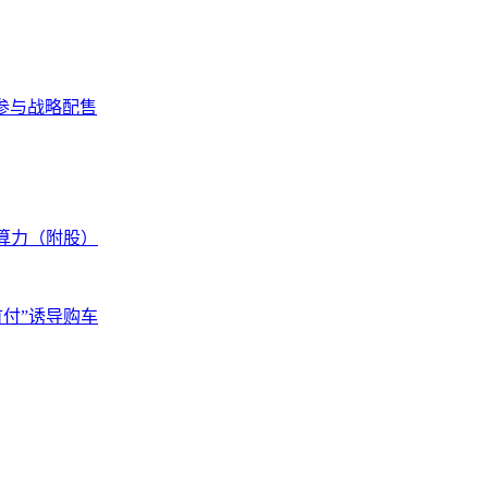
ek参与战略配售
空算力（附股）
首付”诱导购车