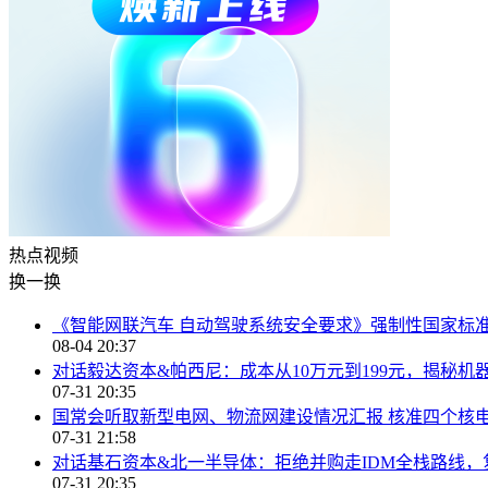
热点
视频
换一换
《智能网联汽车 自动驾驶系统安全要求》强制性国家标
08-04 20:37
对话毅达资本&帕西尼：成本从10万元到199元，揭秘机
07-31 20:35
国常会听取新型电网、物流网建设情况汇报 核准四个核
07-31 21:58
对话基石资本&北一半导体：拒绝并购走IDM全栈路线
07-31 20:35