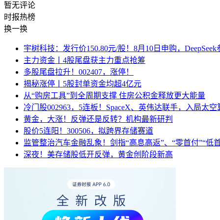
暂无评论
时报
热榜
换一换
宇树科技：发行价150.80元/股！8月10日申购，DeepSe
主力资金丨4股尾盘获主力重点抢筹
多股尾盘拉升！002407，涨停！
揭秘涨停丨5股封单资金均超4亿元
从“购房工具”到全周期支撑 住房公积金释放更大能量
冷门股002963，5连板！SpaceX、英伟达联手，入局太
黄金，大涨！反弹还是反转？机构最新研判
股价5连阳！300506，拟跨界存储赛道
监管整治汽车金融乱象！剑指“高息高返”、“零首付”“低
深夜！美存储股低开反弹，黄金创阶段新高