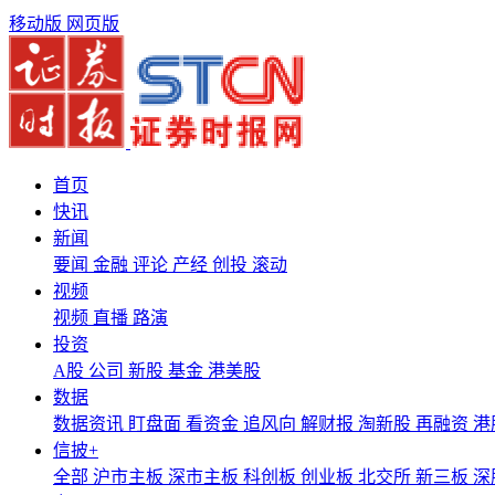
移动版
网页版
首页
快讯
新闻
要闻
金融
评论
产经
创投
滚动
视频
视频
直播
路演
投资
A股
公司
新股
基金
港美股
数据
数据资讯
盯盘面
看资金
追风向
解财报
淘新股
再融资
港
信披+
全部
沪市主板
深市主板
科创板
创业板
北交所
新三板
深