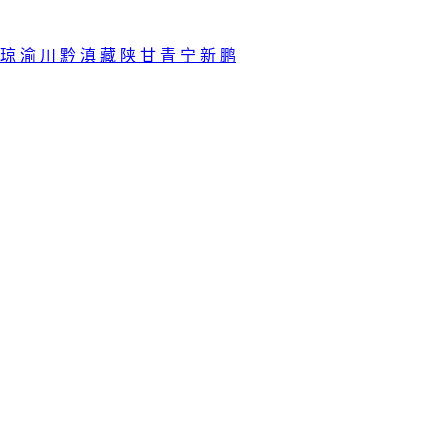
琼
渝
川
黔
滇
藏
陕
甘
青
宁
新
鹏