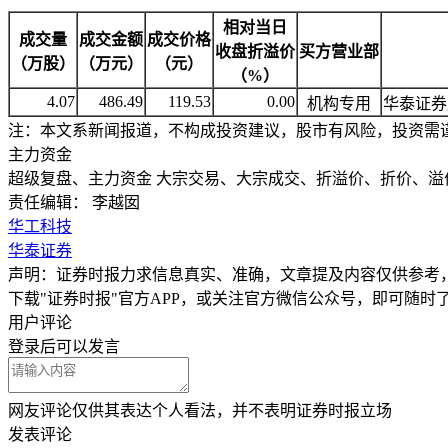
相对当日
成交量
成交金额
成交价格
收盘折溢价
买方营业部
（万股）
（万元）
（元）
（%）
4.07
486.49
119.53
0.00
机构专用
华泰证券
注：本文系新闻报道，不构成投资建议，股市有风险，投资需
主力资金
超级复盘、主力资金 大宗交易、大宗成交、折溢价、折价、溢
责任编辑： 李越囡
华工科技
华泰证券
声明：证券时报力求信息真实、准确，文章提及内容仅供参考
下载"证券时报"官方APP，或关注官方微信公众号，即可随
用户评论
登录
后可以发言
网友评论仅供其表达个人看法，并不表明证券时报立场
发表评论