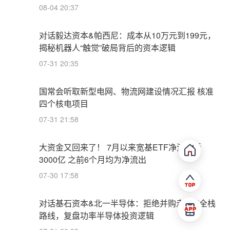
08-04 20:37
对话毅达资本&帕西尼：成本从10万元到199元，
揭秘机器人“触觉”破局背后的资本逻辑
07-31 20:35
国常会听取新型电网、物流网建设情况汇报 核准
四个核电项目
07-31 21:58
大资金又回来了！ 7月以来宽基ETF净流入近
3000亿 之前6个月均为净流出
07-30 17:58
对话基石资本&北一半导体：拒绝并购走IDM全栈
路线，复盘功率半导体投资逻辑