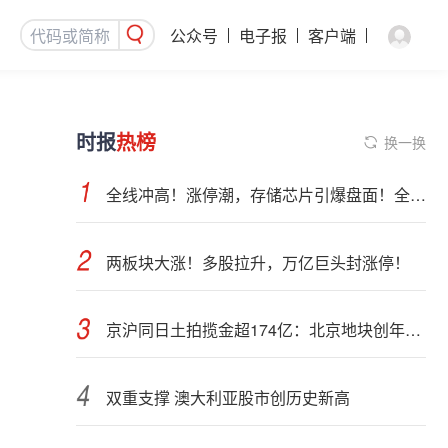
公众号
电子报
客户端
时报
热榜
换一换
全线冲高！涨停潮，存储芯片引爆盘面！全球AI算力部署提速
两板块大涨！多股拉升，万亿巨头封涨停！
京沪同日土拍揽金超174亿：北京地块创年内纪录，上海最高溢价28.45%
双重支撑 澳大利亚股市创历史新高