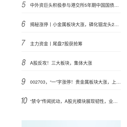
中外资巨头积极参与港交所5年期中国国债期货交易
揭秘涨停丨小金属板块大涨，磷化铟龙头2连板
主力资金丨尾盘7股获抢筹
A股反攻！三大板块，集体大涨
002703，“一”字涨停！贵金属板块大涨，上市公司盈利集体高增（附股）
“禁令”传闻扰动，A股光模块展现韧性，业内人士：预计落地难度大