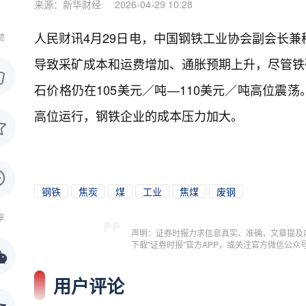
来源：新华财经
2026-04-29 10:28
人民财讯4月29日电，
中国钢铁工业协会副会长兼
赞
导致采矿成本和运费增加、通胀预期上升，尽管铁矿
石价格仍在105美元／吨—110美元／吨高位震
高位运行，钢铁企业的成本压力加大。
钢铁
焦炭
煤
工业
焦煤
废钢
享
声明：证券时报力求信息真实、准确，文章提及
下载"证券时报"官方APP，或关注官方微信公
用户评论