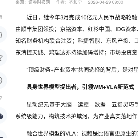
来源：证券时报网
作者：齐和宁
2026-04-29 09:00
近日，继今年3月完成10亿元人民币战略轮
赞
由顺丰集团领投；京铭资本、红杉中国、IDG资
知名财务机构联合注资；科捷智能、东风产投、
东清控天诚、鸿瑞达亦持续加码增持；市场投资意
“顶级财务+产业资本”共同选择的背后，是对
具身世界模型提出者，引领WM+VLA新范式
享
星动纪元基于大脑—运控—数据—五指灵巧手—人
系统级能力，构筑技术护城河，为产业真实落地作
融合世界模型的VLA：视频是比语言更原生