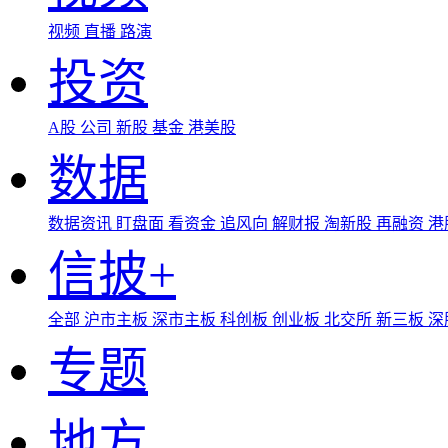
视频
直播
路演
投资
A股
公司
新股
基金
港美股
数据
数据资讯
盯盘面
看资金
追风向
解财报
淘新股
再融资
港
信披+
全部
沪市主板
深市主板
科创板
创业板
北交所
新三板
深
专题
地方