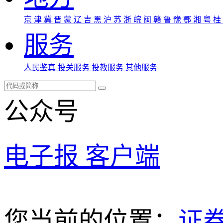
京
津
冀
晋
蒙
辽
吉
黑
沪
苏
浙
皖
闽
赣
鲁
豫
鄂
湘
粤
桂
服务
人民鉴真
投关服务
投教服务
其他服务
公众号
电子报
客户端
您当前的位置：
证