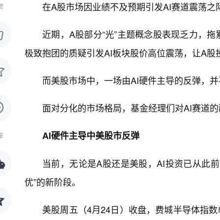
在A股市场因业绩不及预期引发AI赛道震荡
赞
近期，A股部分“光”主题概念股表现乏力，拖
极致抱团的质疑引发AI板块股价高位震荡，让A股
而美股市场中，一场由AI硬件主导的反弹，并
面对分化的市场格局，基金经理们对AI赛道
AI硬件主导中美股市反弹
享
当前，无论是A股还是美股，AI投资已从此
优”的新阶段。
美股周五（4月24日）收盘，费城半导体指数单