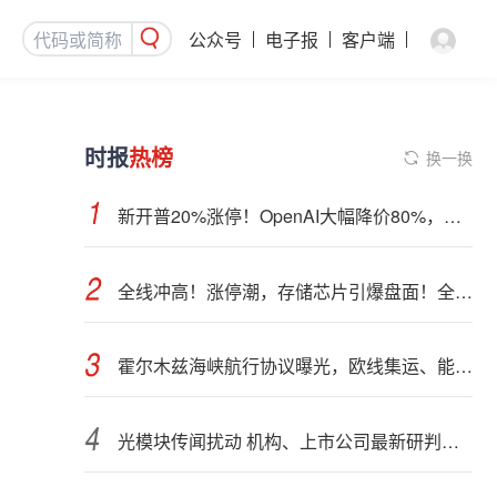
公众号
电子报
客户端
时报
热榜
换一换
新开普20%涨停！OpenAI大幅降价80%，四大利好齐聚：AI应用集体爆发
全线冲高！涨停潮，存储芯片引爆盘面！全球AI算力部署提速
霍尔木兹海峡航行协议曝光，欧线集运、能化品种期货大跌
光模块传闻扰动 机构、上市公司最新研判来了