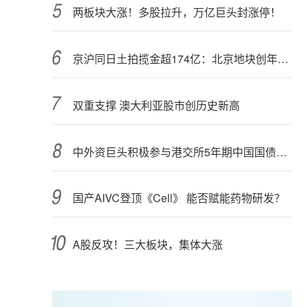
两板块大涨！多股拉升，万亿巨头封涨停！
京沪同日土拍揽金超174亿：北京地块创年内纪录，上海最高溢价28.45%
双重支撑 澳大利亚股市创历史新高
中外资巨头积极参与港交所5年期中国国债期货交易
国产AIVC登顶《Cell》 能否赋能药物研发？
A股反攻！三大板块，集体大涨