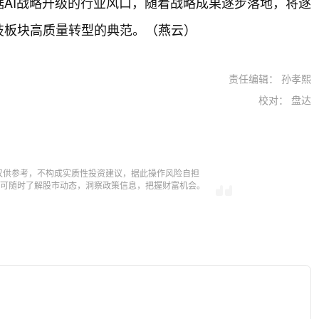
AI战略升级的行业风口，随着战略成果逐步落地，将逐
技板块高质量转型的典范。（燕云）
责任编辑： 孙孝熙
校对： 盘达
仅供参考，不构成实质性投资建议，据此操作风险自担
，即可随时了解股市动态，洞察政策信息，把握财富机会。