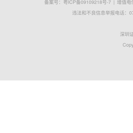
备案号：
粤ICP备09109218号-7
|
增值电信
违法和不良信息举报电话：0755
深圳
Copy