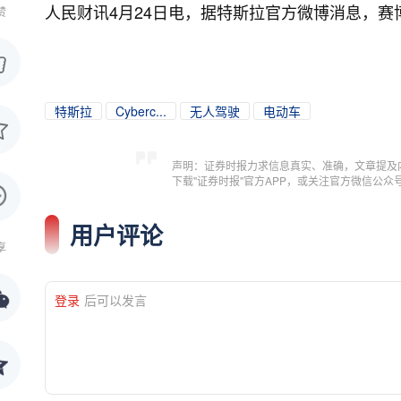
人民财讯4月24日电，
据特斯拉官方微博消息，赛博
赞
特斯拉
Cyberc...
无人驾驶
电动车
声明：证券时报力求信息真实、准确，文章提及
下载"证券时报"官方APP，或关注官方微信公
用户评论
享
登录
后可以发言