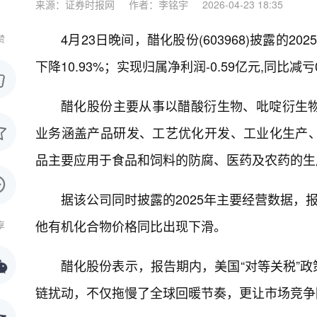
来源：证券时报网
作者：李铭宇
2026-04-23 18:35
4月23日晚间，醋化股份(603968)披露的2
赞
下降10.93%；实现归属净利润-0.59亿元,同比减亏
醋化股份主要从事以醋酸衍生物、吡啶衍生
业务涵盖产品研发、工艺优化开发、工业化生产
品主要应用于食品和饲料的防腐、医药及农药的生
据该公司同时披露的2025年主要经营数据，
他有机化合物价格同比出现下滑。
享
醋化股份表示，报告期内，美国“对等关税”
链扰动，不仅拖慢了全球回暖节奏，更让市场竞争