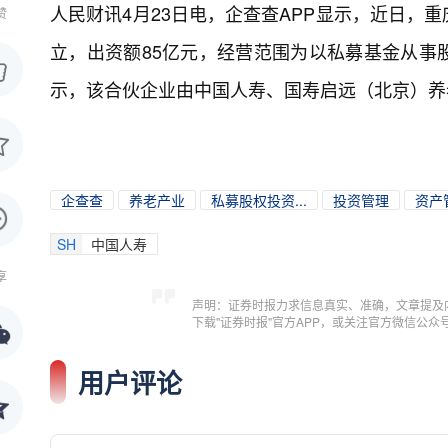
人民财讯4月23日电，
企查查APP显示，近日，
赞
立，出资额85亿元，经营范围为以私募基金从事
示，该合伙企业由中国人寿、国寿启远（北京）养
企查查
养老产业
私募股权投资...
投资管理
资产
SH
中国人寿
享
声明：证券时报力求信息真实、准确，文章提及
下载"证券时报"官方APP，或关注官方微信公
用户评论