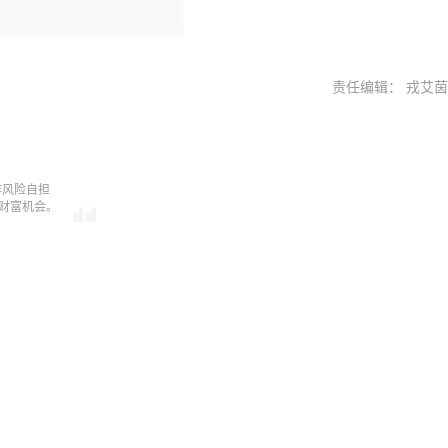
责任编辑： 戎艾茵
作风险自担
握财富机会。