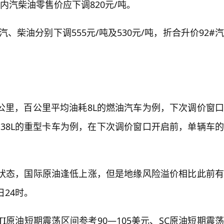
国内汽柴油零售价应下调820元/吨。
、柴油分别下调555元/吨及530元/吨，折合升价92#汽
0公里，百公里平均油耗8L的燃油汽车为例，下次调价窗口
耗在38L的重型卡车为例，在下次调价窗口开启前，单辆车的
状态，国际原油逢低上涨，但是地缘风险溢价相比此前有
24时。
原油短期震荡区间参考90—105美元、SC原油短期震荡