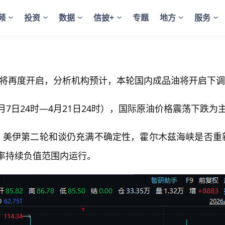
！
频
投资
数据
信披+
专题
地方
服务
口将再度开启，分析机构预计，本轮国内成品油将开启下调
7日24时—4月21日24时），国际原油价格震荡下跌
，美伊第二轮和谈仍充满不确定性，霍尔木兹海峡是否重
化率持续负值范围内运行。