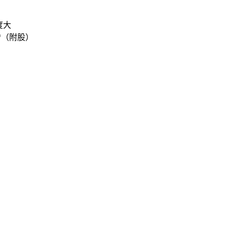
度大
增（附股）