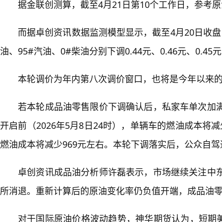
据金联创测算，截至4月21日第10个工作日，参考原油
而据卓创资讯数据监测模型显示，截至4月20日收盘，国
油、95#汽油、0#柴油分别下调0.44元、0.46元、0.45
本轮调价为年内第八次调价窗口，也将是今年以来
若本轮成品油零售限价下调确认后，私家车单次加满一
开启前（2026年5月8日24时），单辆车的燃油成本将
燃油成本将减少969元左右。本轮下调落实后，公众自驾
卓创资讯成品油分析师许磊表示，市场继续关注中
所消退。重新计算后的原油变化率仍负值开端，成品油零售
对于国际原油价格波动趋势，神华期货认为，短期美