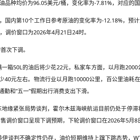
品种均价为96.05美元/桶，变化率为-7.81%，对应的
内第10个工作日参考原油的变化率为-12.18%，预计汽
元，调价窗口为2026年4月21日24时。
的首次下调。
箱50L的油后将少花22元，私家车方面，以月跑200
减少40元左右。物流行业以月跑10000公里，百公里油
通勤和“五一”假期出行消费支出下滑。
东地缘紧张局势谈判，霍尔木兹海峡航运目前仍处于停滞
调价窗口呈现下调预期，下轮调价窗口在2026年5月8日
伊谈判不确定性仍存，油价短期维持上蹿下跳态势，WTI