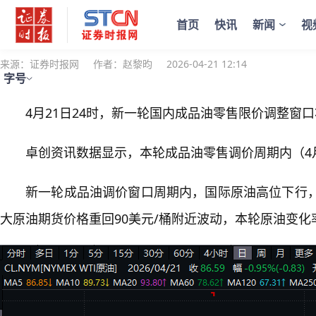
您当前的位置：
证券时报
>
公司
>
正文
今晚！成品油价，预计年内首降
首页
快讯
新闻
视
来源：证券时报网
作者：赵黎昀
2026-04-21 12:14
字号
4月21日24时，新一轮国内成品油零售限价调整窗
卓创资讯数据显示，本轮成品油零售调价周期内（4月
新一轮成品油调价窗口周期内，国际原油高位下行
大原油期货价格重回90美元/桶附近波动，本轮原油变