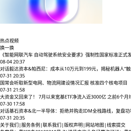
热点
视频
换一换
《智能网联汽车 自动驾驶系统安全要求》强制性国家标准正式
08-04 20:37
对话毅达资本&帕西尼：成本从10万元到199元，揭秘机器人“
07-31 20:35
国常会听取新型电网、物流网建设情况汇报 核准四个核电项目
07-31 21:58
大资金又回来了！ 7月以来宽基ETF净流入近3000亿 之前6个
07-30 17:58
对话基石资本&北一半导体：拒绝并购走IDM全栈路线，复盘
07-31 20:35
关于我们
|
服务条例
|
联系我们
|
版权声明
|
网站地图
|
线索提交