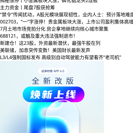
揭秘涨停丨小金属板块大涨，磷化铟龙头2连板
主力资金丨尾盘7股获抢筹
“禁令”传闻扰动，A股光模块展现韧性，业内人士：预计落地难
002703，“一”字涨停！贵金属板块大涨，上市公司盈利集体高
7月土地市场竞拍分化 房企拿地继续向核心城市聚集
688121，或触及重大违法强制退市！
新建仓！这23股，外资最新潜伏，最强牛股在列
美联储，加息突传变数！美国财长最新发声
L3/L4强制国标发布 高级别自动驾驶能力有望看齐“老司机”