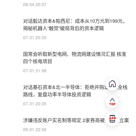
08-04 20:37
对话毅达资本&帕西尼：成本从10万元到199元，
揭秘机器人“触觉”破局背后的资本逻辑
07-31 20:35
国常会听取新型电网、物流网建设情况汇报 核准
四个核电项目
07-31 21:58
对话基石资本&北一半导体：拒绝并购走IDM全栈
路线，复盘功率半导体投资逻辑
07-31 20:35
涉嫌违反账户实名制等规定 2家券商被证监会立案
08-01 22:59