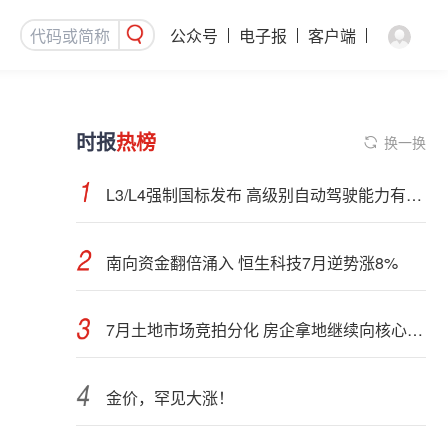
公众号
电子报
客户端
时报
热榜
换一换
L3/L4强制国标发布 高级别自动驾驶能力有望看齐“老司机”
南向资金翻倍涌入 恒生科技7月逆势涨8%
7月土地市场竞拍分化 房企拿地继续向核心城市聚集
金价，罕见大涨！