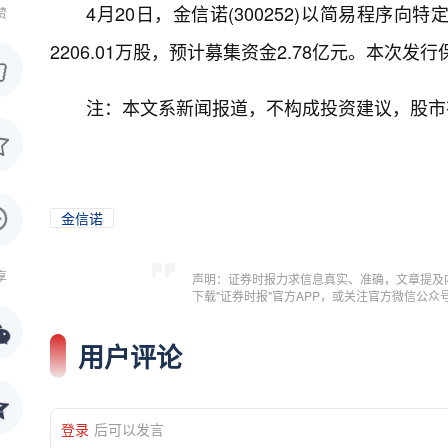
4月20日，金信诺(300252)以简易程
赞
2206.01万股，预计募集资金2.78亿元。本次
注：本文系新闻报道，不构成投资建议，股市
金信诺
享
声明：证券时报力求信息真实、准确，文章提及
下载"证券时报"官方APP，或关注官方微信公
用户评论
登录
后可以发言