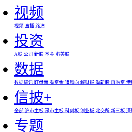
视频
视频
直播
路演
投资
A股
公司
新股
基金
港美股
数据
数据资讯
盯盘面
看资金
追风向
解财报
淘新股
再融资
港
信披+
全部
沪市主板
深市主板
科创板
创业板
北交所
新三板
深
专题