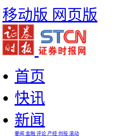
移动版
网页版
首页
快讯
新闻
要闻
金融
评论
产经
创投
滚动