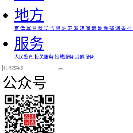
地方
京
津
冀
晋
蒙
辽
吉
黑
沪
苏
浙
皖
闽
赣
鲁
豫
鄂
湘
粤
桂
服务
人民鉴真
投关服务
投教服务
其他服务
公众号