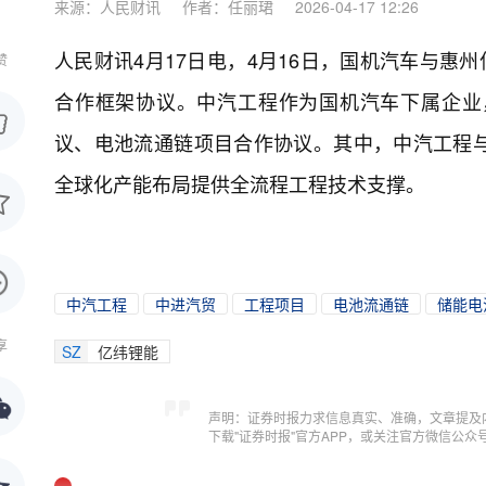
来源：人民财讯
作者：任丽珺
2026-04-17 12:26
人民财讯4月17日电，
4月16日，国机汽车与惠
赞
合作框架协议。中汽工程作为国机汽车下属企业
议、电池流通链项目合作协议。其中，中汽工程
全球化产能布局提供全流程工程技术支撑。
中汽工程
中进汽贸
工程项目
电池流通链
储能电
享
SZ
亿纬锂能
声明：证券时报力求信息真实、准确，文章提及
下载"证券时报"官方APP，或关注官方微信公