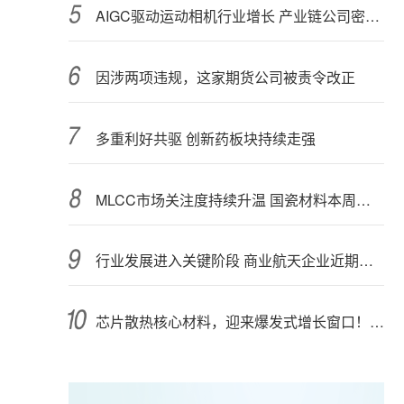
AIGC驱动运动相机行业增长 产业链公司密集布局光学与AI芯片
因涉两项违规，这家期货公司被责令改正
多重利好共驱 创新药板块持续走强
MLCC市场关注度持续升温 国瓷材料本周接受152家机构调研
行业发展进入关键阶段 商业航天企业近期密集融资
芯片散热核心材料，迎来爆发式增长窗口！3只概念股年内涨幅翻倍