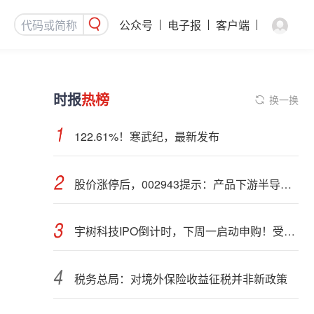
公众号
电子报
客户端
时报
热榜
换一换
122.61%！寒武纪，最新发布
股价涨停后，002943提示：产品下游半导体行业应用占比不超过5%
宇树科技IPO倒计时，下周一启动申购！受益股曝光
税务总局：对境外保险收益征税并非新政策