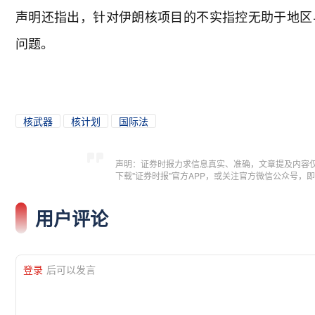
声明还指出，针对伊朗核项目的不实指控无助于地区
问题。
核武器
核计划
国际法
声明：证券时报力求信息真实、准确，文章提及内容
下载"证券时报"官方APP，或关注官方微信公众号
用户评论
登录
后可以发言