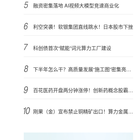
融资密集落地 AI视频大模型竞速商业化
利空突袭！软银集团直线跳水！日本股市下挫
科创债首次“赋能”词元算力工厂建设
下半年怎么干？高质量发展“施工图”密集亮相 聚焦主业提质增效 国资央企向AI要动能
百花医药开盘两分钟涨停！创新药概念股霸屏，业绩预喜股来了
刚果（金）宣布禁止铜精矿出口！算力金属影响多大？