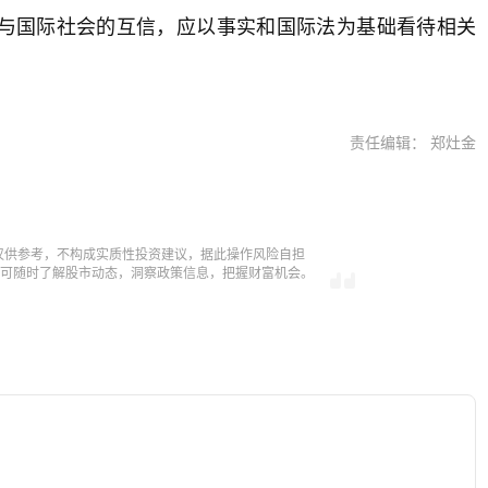
与国际社会的互信，应以事实和国际法为基础看待相关
责任编辑： 郑灶金
仅供参考，不构成实质性投资建议，据此操作风险自担
，即可随时了解股市动态，洞察政策信息，把握财富机会。