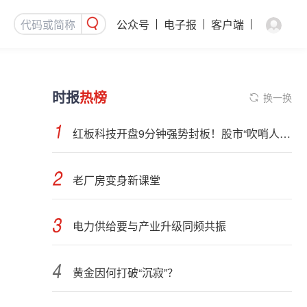
公众号
电子报
客户端
时报
热榜
换一换
红板科技开盘9分钟强势封板！股市“吹哨人”突然改口！市场风向变了？
老厂房变身新课堂
电力供给要与产业升级同频共振
黄金因何打破“沉寂”？