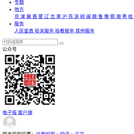
专题
地方
京
津
冀
晋
蒙
辽
吉
黑
沪
苏
浙
皖
闽
赣
鲁
豫
鄂
湘
粤
桂
服务
人民鉴真
投关服务
投教服务
其他服务
公众号
电子报
客户端