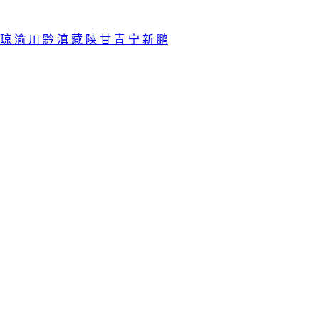
琼
渝
川
黔
滇
藏
陕
甘
青
宁
新
鹏