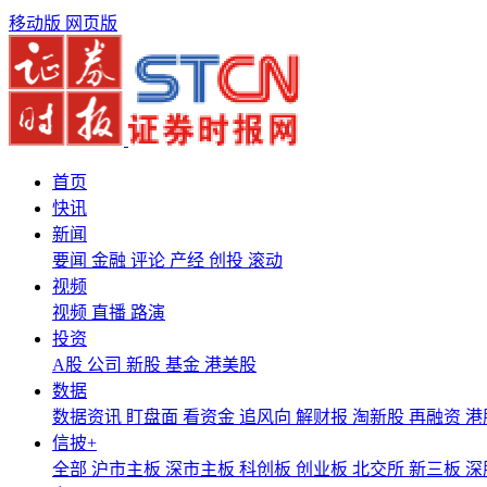
移动版
网页版
首页
快讯
新闻
要闻
金融
评论
产经
创投
滚动
视频
视频
直播
路演
投资
A股
公司
新股
基金
港美股
数据
数据资讯
盯盘面
看资金
追风向
解财报
淘新股
再融资
港
信披+
全部
沪市主板
深市主板
科创板
创业板
北交所
新三板
深