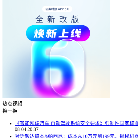
热点
视频
换一换
《智能网联汽车 自动驾驶系统安全要求》强制性国家标
08-04 20:37
对话毅达资本&帕西尼：成本从10万元到199元，揭秘机