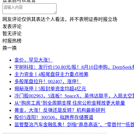
登录
后可以发言
网友评论仅供其表达个人看法，并不表明证券时报立场
发表评论
暂无评论
时报
热榜
换一换
金价，罕见大涨！
宇树科技：发行价150.80元/股！8月10日申购，DeepSe
主力资金丨4股尾盘获主力重点抢筹
多股尾盘拉升！002407，涨停！
揭秘涨停丨5股封单资金均超4亿元
冷门股002963，5连板！SpaceX、英伟达联手，入局太
从“购房工具”到全周期支撑 住房公积金释放更大能量
黄金，大涨！反弹还是反转？机构最新研判
股价5连阳！300506，拟跨界存储赛道
监管整治汽车金融乱象！剑指“高息高返”、“零首付”“低