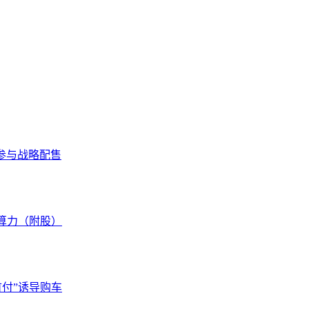
ek参与战略配售
空算力（附股）
首付”诱导购车