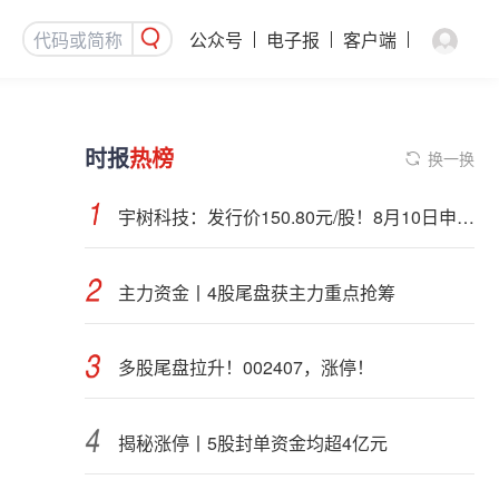
公众号
电子报
客户端
时报
热榜
换一换
宇树科技：发行价150.80元/股！8月10日申购，DeepSeek参与战略配售
主力资金丨4股尾盘获主力重点抢筹
多股尾盘拉升！002407，涨停！
揭秘涨停丨5股封单资金均超4亿元