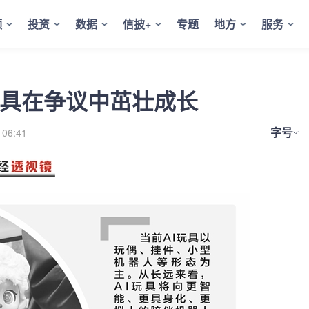
频
投资
数据
信披+
专题
地方
服务
玩具在争议中茁壮成长
字号
 06:41