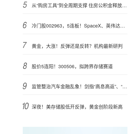
从“购房工具”到全周期支撑 住房公积金释放更大能量
冷门股002963，5连板！SpaceX、英伟达联手，入局太空算力（附股）
黄金，大涨！反弹还是反转？机构最新研判
股价5连阳！300506，拟跨界存储赛道
监管整治汽车金融乱象！剑指“高息高返”、“零首付”“低首付”诱导购车
深夜！美存储股低开反弹，黄金创阶段新高