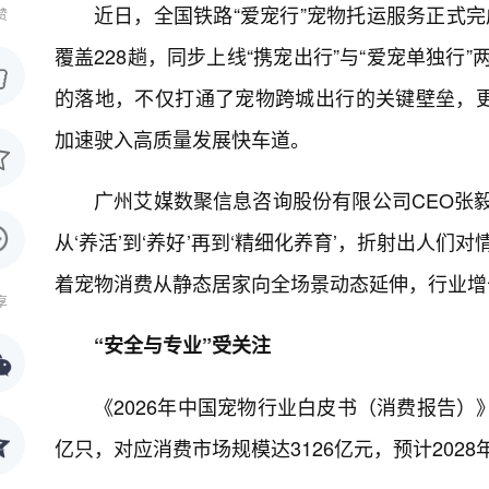
近日，全国铁路“爱宠行”宠物托运服务正式完
赞
覆盖228趟，同步上线“携宠出行”与“爱宠单独行
的落地，不仅打通了宠物跨城出行的关键壁垒，
加速驶入高质量发展快车道。
广州艾媒数聚信息咨询股份有限公司CEO张
从‘养活’到‘养好’再到‘精细化养育’，折射出人
着宠物消费从静态居家向全场景动态延伸，行业增
享
“安全与专业”受关注
《2026年中国宠物行业白皮书（消费报告）》
亿只，对应消费市场规模达3126亿元，预计2028