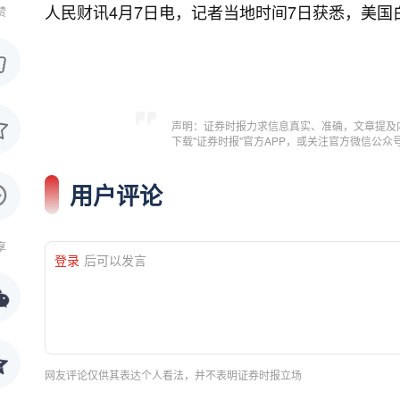
人民财讯4月7日电，
记者当地时间7日获悉，美国
赞
声明：证券时报力求信息真实、准确，文章提及
下载"证券时报"官方APP，或关注官方微信公
用户评论
享
登录
后可以发言
网友评论仅供其表达个人看法，并不表明证券时报立场