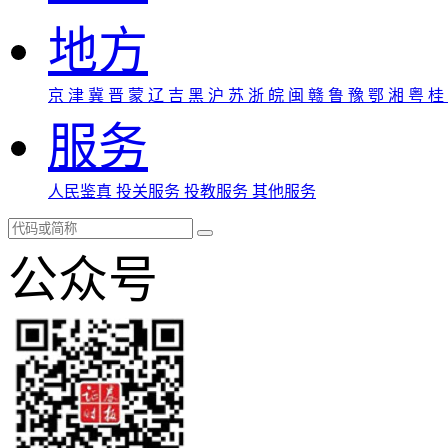
地方
京
津
冀
晋
蒙
辽
吉
黑
沪
苏
浙
皖
闽
赣
鲁
豫
鄂
湘
粤
桂
服务
人民鉴真
投关服务
投教服务
其他服务
公众号