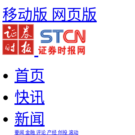
移动版
网页版
首页
快讯
新闻
要闻
金融
评论
产经
创投
滚动