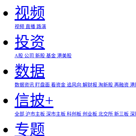
视频
视频
直播
路演
投资
A股
公司
新股
基金
港美股
数据
数据资讯
盯盘面
看资金
追风向
解财报
淘新股
再融资
港
信披+
全部
沪市主板
深市主板
科创板
创业板
北交所
新三板
深
专题