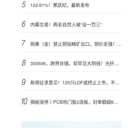
122.61%！寒武纪，最新发布
内幕交易！两名自然人被“没一罚三”
刚果（金）禁止铜钴精矿出口，铜价走强！多家公司最新回应
300506，跨界存储，却罕见大阴线！光纤需求激增，稀土细分原料，火了
新规征求意见！125只LOF或终止上市，不影响基金正常投资运作
揭秘涨停丨PCB热门股2连板，封单额超6亿元