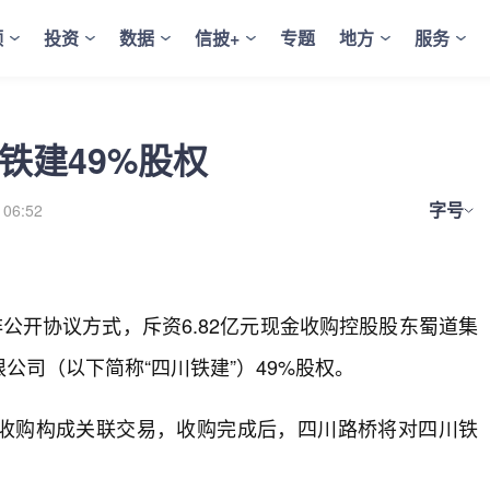
频
投资
数据
信披+
专题
地方
服务
川铁建49%股权
字号
 06:52
拟以非公开协议方式，斥资6.82亿元现金收购控股股东蜀道集
公司（以下简称“四川铁建”）49%股权。
次收购构成关联交易，收购完成后，四川路桥将对四川铁