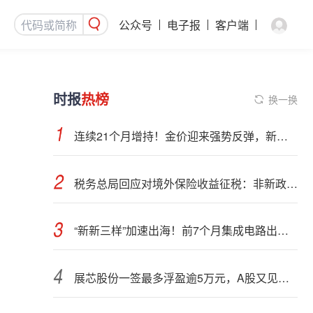
公众号
电子报
客户端
时报
热榜
换一换
连续21个月增持！金价迎来强势反弹，新一轮上行窗口开启？
税务总局回应对境外保险收益征税：非新政策，无需过度解读
“新新三样”加速出海！前7个月集成电路出口额接近翻倍
展芯股份一签最多浮盈逾5万元，A股又见肉签