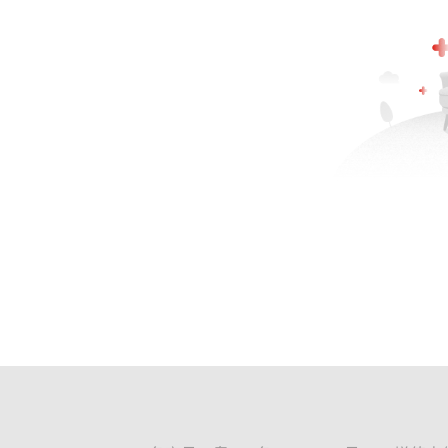
校对：彭其华
证券虚假陈述
责任纠纷
上市公司
声明：证券时报力求信息真实、准确，文章提及
下载"证券时报"官方APP，或关注官方微信公
用户评论
登录
后可以发言