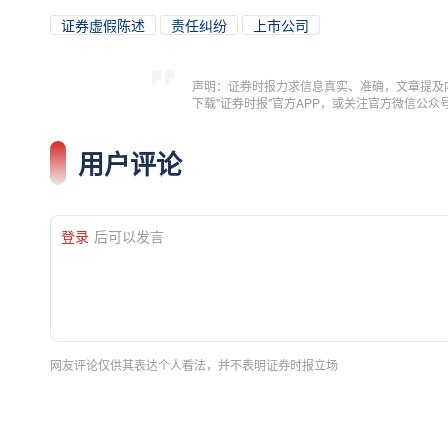
投资者将保荐机构、承销机构或证券服务机
到“看门人”义务或与发行人通谋造假为由，要求
并有效执行与其业务性质相匹配的核查程序，对重
比如，上海金融法院在受理的某涉新三板上
审计函证获取流程，允许上市公司代收函证，同
商在推荐股票挂牌业务阶段未对财务信息等披露内
情况通报同时显示，新类型金融执行案件增多
金强制清算、金融产品投资者知情权行使、非内
段，部分金融产品在“募投管退”全链条中规则供给