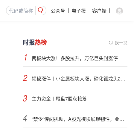
公众号
电子报
客户端
时报
热榜
换一换
两板块大涨！多股拉升，万亿巨头封涨停！
揭秘涨停丨小金属板块大涨，磷化铟龙头2连板
主力资金丨尾盘7股获抢筹
“禁令”传闻扰动，A股光模块展现韧性，业内人士：预计落地难度大