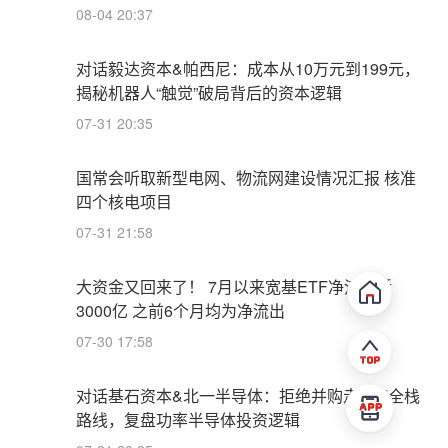
08-04 20:37
对话毅达资本&帕西尼：成本从10万元到199元，
揭秘机器人“触觉”破局背后的资本逻辑
07-31 20:35
国常会听取新型电网、物流网建设情况汇报 核准
四个核电项目
07-31 21:58
大资金又回来了！ 7月以来宽基ETF净流入近
3000亿 之前6个月均为净流出
07-30 17:58
对话基石资本&北一半导体：拒绝并购走IDM全栈
路线，复盘功率半导体投资逻辑