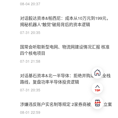
08-04 20:37
对话毅达资本&帕西尼：成本从10万元到199元，
揭秘机器人“触觉”破局背后的资本逻辑
07-31 20:35
国常会听取新型电网、物流网建设情况汇报 核准
四个核电项目
07-31 21:58
对话基石资本&北一半导体：拒绝并购走IDM全栈
路线，复盘功率半导体投资逻辑
07-31 20:35
涉嫌违反账户实名制等规定 2家券商被证监会立案
08-01 22:59