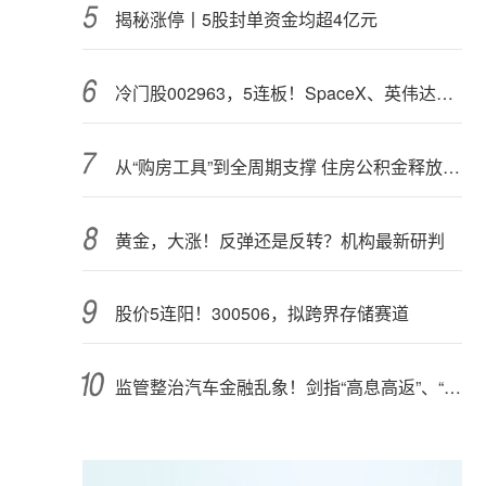
揭秘涨停丨5股封单资金均超4亿元
冷门股002963，5连板！SpaceX、英伟达联手，入局太空算力（附股）
从“购房工具”到全周期支撑 住房公积金释放更大能量
黄金，大涨！反弹还是反转？机构最新研判
股价5连阳！300506，拟跨界存储赛道
监管整治汽车金融乱象！剑指“高息高返”、“零首付”“低首付”诱导购车