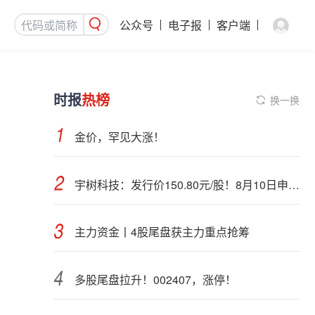
公众号
电子报
客户端
时报
热榜
换一换
金价，罕见大涨！
宇树科技：发行价150.80元/股！8月10日申购，DeepSeek参与战略配售
主力资金丨4股尾盘获主力重点抢筹
多股尾盘拉升！002407，涨停！