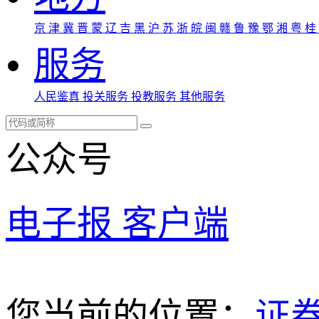
京
津
冀
晋
蒙
辽
吉
黑
沪
苏
浙
皖
闽
赣
鲁
豫
鄂
湘
粤
桂
服务
人民鉴真
投关服务
投教服务
其他服务
公众号
电子报
客户端
您当前的位置：
证