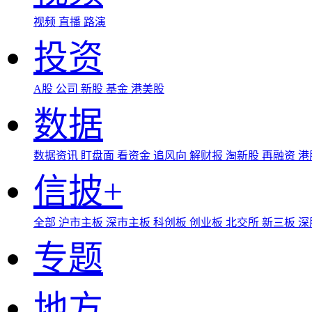
视频
直播
路演
投资
A股
公司
新股
基金
港美股
数据
数据资讯
盯盘面
看资金
追风向
解财报
淘新股
再融资
港
信披+
全部
沪市主板
深市主板
科创板
创业板
北交所
新三板
深
专题
地方