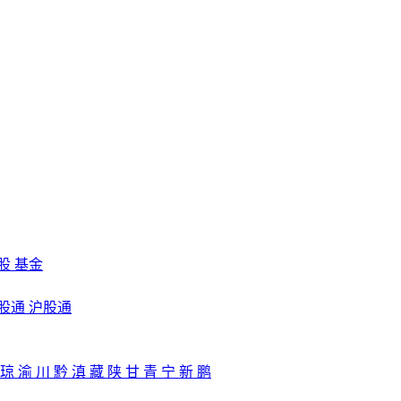
股
基金
股通
沪股通
琼
渝
川
黔
滇
藏
陕
甘
青
宁
新
鹏