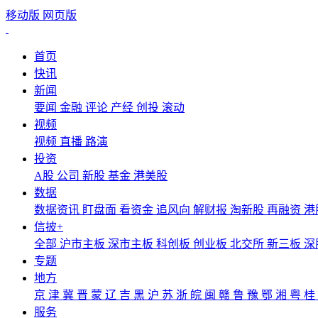
移动版
网页版
首页
快讯
新闻
要闻
金融
评论
产经
创投
滚动
视频
视频
直播
路演
投资
A股
公司
新股
基金
港美股
数据
数据资讯
盯盘面
看资金
追风向
解财报
淘新股
再融资
港
信披+
全部
沪市主板
深市主板
科创板
创业板
北交所
新三板
深
专题
地方
京
津
冀
晋
蒙
辽
吉
黑
沪
苏
浙
皖
闽
赣
鲁
豫
鄂
湘
粤
桂
服务