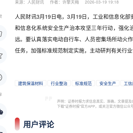
来源：人民财讯
作者：许擎天梅
2026-03-19 19:18
人民财讯3月19日电，
3月19日，工业和信息化
赞
和信息化系统安全生产治本攻坚三年行动，强化
远。要认真落实电动自行车、人员密集场所动火作
任务，加强标准规范制定实施，主动研判有关行业
建筑保温材料
行业整治
标准规范
安全生产
工信
享
声明：证券时报力求信息真实、准确，文章提及
下载"证券时报"官方APP，或关注官方微信公
用户评论