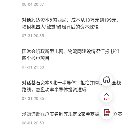
08-04 20:37
对话毅达资本&帕西尼：成本从10万元到199元，
揭秘机器人“触觉”破局背后的资本逻辑
07-31 20:35
国常会听取新型电网、物流网建设情况汇报 核准
四个核电项目
07-31 21:58
对话基石资本&北一半导体：拒绝并购走IDM全栈
路线，复盘功率半导体投资逻辑
07-31 20:35
涉嫌违反账户实名制等规定 2家券商被证监会立案
08-01 22:59