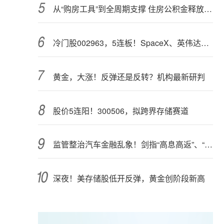
从“购房工具”到全周期支撑 住房公积金释放更大能量
冷门股002963，5连板！SpaceX、英伟达联手，入局太空算力（附股）
黄金，大涨！反弹还是反转？机构最新研判
股价5连阳！300506，拟跨界存储赛道
监管整治汽车金融乱象！剑指“高息高返”、“零首付”“低首付”诱导购车
深夜！美存储股低开反弹，黄金创阶段新高