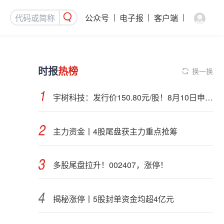
公众号
电子报
客户端
时报
热榜
换一换
宇树科技：发行价150.80元/股！8月10日申购，DeepSeek参与战略配售
主力资金丨4股尾盘获主力重点抢筹
多股尾盘拉升！002407，涨停！
揭秘涨停丨5股封单资金均超4亿元