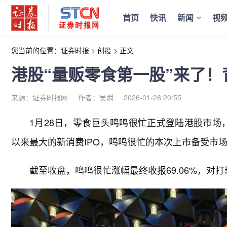
首页
快讯
新闻
视
您当前的位置：
证券时报
>
创投
>
正文
港股“量贩零食第一股”来了！背
来源：证券时报网
作者：吴瞬
2026-01-28 20:55
1月28日，零食巨头鸣鸣很忙正式登陆港股市场，
以来最大的新消费IPO，鸣鸣很忙的本次上市备受市
截至收盘，鸣鸣很忙涨幅最终收报69.06%，对