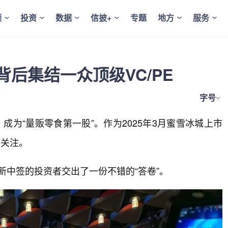
频
投资
数据
信披+
专题
地方
服务
后集结一众顶级VC/PE
字号
成为“量贩零食第一股”。作为2025年3月蜜雪冰城上市
场关注。
打新中签的投资者交出了一份不错的“答卷”。