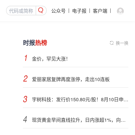
公众号
电子报
客户端
时报
热榜
换一换
金价，罕见大涨！
爱丽家居复牌再度涨停，走出10连板
宇树科技：发行价150.80元/股！8月10日申购，DeepSeek参与战略配售
现货黄金早间直线拉升，日内涨超1%，向上突破4300美元关口